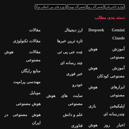
لوازم الکتریکی
تعمیرگاه رنو
تعمیرگاه تویوتا
دوره های بین المللی یوگا
دسته بندی مطالب
Deepseek Gemini
ارز دیجیتال
مقالات
Claude
تازه ترین خبرها
مقالات تکنولوژی
آموزش هوش
چت جی پی تی
مقالات هوش
مصنوعی
مصنوعی
چند رسانه ای
آموزش هوش
منابع رایگان
خبر فوری
مصنوعی کودکان
مهندسی پرامپت
خودرو
ابزارهای هوش
موبایل
مصنوعی
سایت های هوش
مصنوعی
هوش مصنوعی
اپلیکیشن بازی
چندرسانه ای
علم و دانش
هوش مصنوعی در
ایران
اخبار روز هوش
فناوری