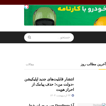
آخرین مطالب روز
مقالات
انتشار قابلیت‌های جدید اپلیکیشن
«دولت من»؛ حذف پیامک از
احراز هویت
۲۳ اردیبهشت ۱۴۰۴
آیا Duolingo چهره بحران شغلی