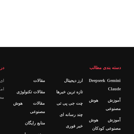
دسته بندی مطالب
درب
Deepseek Gemini
ارز دیجیتال
مقالات
ای 
Claude
امک
تازه ترین خبرها
مقالات تکنولوژی
مطا
آموزش هوش
چت جی پی تی
مقالات هوش
مصنوعی
مصنوعی
چند رسانه ای
آموزش هوش
منابع رایگان
خبر فوری
مصنوعی کودکان