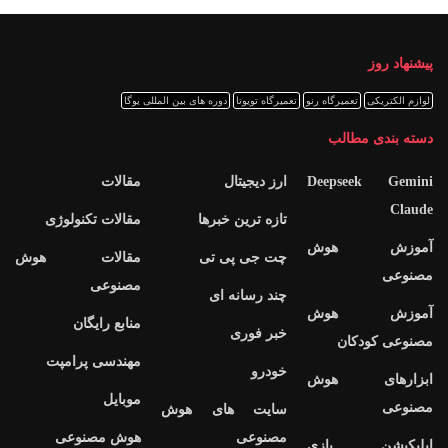
پیشنهاد روز
لوازم الکتریکی
تعمیرگاه رنو
تعمیرگاه تویوتا
دوره های بین المللی یوگا
دسته بندی مطالب
Deepseek Gemini
ارز دیجیتال
مقالات
Claude
تازه ترین خبرها
مقالات تکنولوژی
آموزش هوش
چت جی پی تی
مقالات هوش
مصنوعی
مصنوعی
چند رسانه ای
آموزش هوش
منابع رایگان
خبر فوری
مصنوعی کودکان
مهندسی پرامپت
خودرو
ابزارهای هوش
موبایل
مصنوعی
سایت های هوش
مصنوعی
هوش مصنوعی
اپلیکیشن بازی