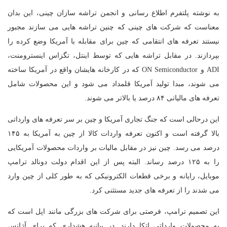
به نوشته پلتفرم اطلاع رسانی و انجمن تراشه سازان چینی، این بدان
معناست که شرکت های چینی که چنین تراشه هایی می سازند مجبور
نیستند تعرفه های انتقامی که چین برای مقابله با آمریکا وضع کرده را
بپردازند. در مقابل تراشه هایی که توسط اینتل، تگزاس اینسترومنت،
ADI و ON Semiconductor که در کارخانه هایشان واقع در آمریکا ساخته
می شوند، مبدا تولید آمریکا قلمداد می شود و این محصولات شامل
تعرفه های مالیاتی ۸۴ درصد یا بالاتر می شوند.
این درحالی است که جنگ تجاری آمریکا و چین بر سر تعرفه های وارداتی
بالا گرفته است و اکنون تعرفه واردات کالا از چین به آمریکا به ۱۴۵
درصد می رسد. چین نیز در مقابل مالیات بر واردات محصولات آمریکایی
را به ۱۲۵ درصد رساند. البته پس از این اقدام دولت دونالد ترامپ
موبایل، رایانه و برخی قطعات الکترونیکی که به طور کلی از چین وارد
می شدند را از تعرفه های جدید مستثنی کرد.
این تصمیم ترامپ، فرصتی برای شرکت های بزرگی مانند اپل است که
به محصولات وارداتی اتکا دارند. در بیانیه هشداری که برای آژانس