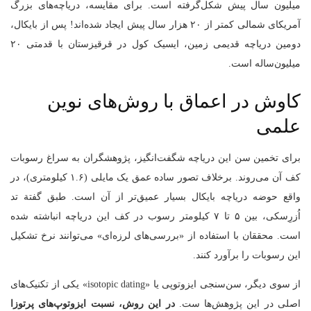
میلیون سال پیش شکل‌گرفته است. برای مقایسه، دریاچه‌های بزرگ
آمریکای شمالی کمتر از ۲۰ هزار سال پیش ایجاد شده‌اند! پس از بایکال،
دومین دریاچه‌ قدیمی زمین، ایسیک کول در قرقیزستان با قدمتی ۲۰
میلیون‌ساله است.
کاوش در اعماق با روش‌های نوین
علمی
برای تخمین سن این دریاچه شگفت‌انگیز، پژوهشگران به سراغ رسوبات
کف آن می‌روند. برخلاف تصور ساده‌ عمق یک مایلی (۱.۶ کیلومتری)، در
واقع حوضه دریاچه بایکال بسیار عمیق‌تر از آن است. طبق گفتة تد
اُزرِسکی، بین ۵ تا ۷ کیلومتر رسوب در کف این دریاچه انباشته شده
است. محققان با استفاده از «بررسی‌های لرزه‌ای» می‌توانند نرخ تشکیل
این رسوبات را برآورد کنند.
از سوی دیگر، سن‌سنجی ایزوتوپی یا «isotopic dating» یکی از تکنیک‌های
اصلی در این پژوهش‌ها ست.
در این روش، نسبت ایزوتوپ‌های پرتوزا