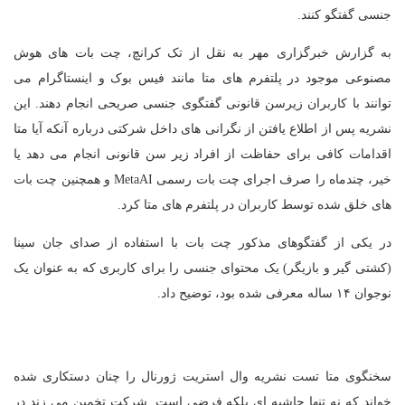
جنسی گفتگو کنند.
به گزارش خبرگزاری مهر به نقل از تک کرانچ، چت بات های هوش
مصنوعی موجود در پلتفرم های متا مانند فیس بوک و اینستاگرام می
توانند با کاربران زیرسن قانونی گفتگوی جنسی صریحی انجام دهند. این
نشریه پس از اطلاع یافتن از نگرانی های داخل شرکتی درباره آنکه آیا متا
اقدامات کافی برای حفاظت از افراد زیر سن قانونی انجام می دهد یا
خیر، چندماه را صرف اجرای چت بات رسمی MetaAI و همچنین چت بات
های خلق شده توسط کاربران در پلتفرم های متا کرد.
در یکی از گفتگوهای مذکور چت بات با استفاده از صدای جان سینا
(کشتی گیر و بازیگر) یک محتوای جنسی را برای کاربری که به عنوان یک
نوجوان ۱۴ ساله معرفی شده بود، توضیح داد.
سخنگوی متا تست نشریه وال استریت ژورنال را چنان دستکاری شده
خواند که نه تنها حاشیه ای بلکه فرضی است. شرکت تخمین می زند در