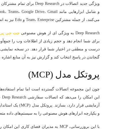
و شامل ابزارهایی مانند Outlook، Teams، Google Drive، Gmail و Linear می‌شود. سازمان‌هایی که از
می‌کنند، از جمله مشترکین Team، Enterprise و Edu نیز به اتصالات اضافی مانند SharePoint، Dropbox و Box دسترسی دارند.
Deep Research به ویژگی ای از هوش مصنوعی
چت‌ جی‌ پی‌
برای شما انجام دهد و حجم زیادی از اطلاعات وب را جمع‌آور
درست و منطقی در اختیار شما قرار دهد. در نسخه نمایشی، ک
گنجاندن در پاسخ انتخاب کند و گزارش نیز به آن منابع اشاره 
پروتکل مدل (MCP)
چون این مجموعه اتصالات گسترده است اما تمام استفاده‌
آزمایشی قرار دارد، بسازند. پروتکل مدل (MCP) یک استاندارد باز است که توسط کمپانی
و یکپارچه ابزارهای هوش مصنوعی را به سیستم‌های داده متص
با این بروزرسانی، MCP به مدیران فضای کار