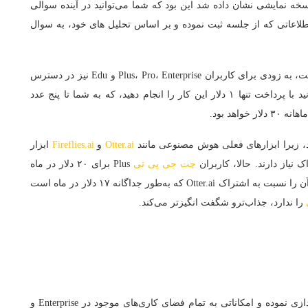
نسخه نمایشی نشان داده شد این بود که شما می‌توانید در آینده سوالی
اطلاعاتی که از جلسه ثبت نموده و بر اساس تحلیل های خود، به سوال
اگرچه در حال حاضر تنها برای کاربران Team در دسترس است، به زودی برای کاربران Plus، Pro، Enterprise و Edu نیز در دسترس
خواهد بود. اگر می‌خواهید هم‌اکنون آن را تست کنید، می‌توانید با پرداخت تنها ۱ دلار این کار را انجام دهید، که به شما تا پنج عدد
اهد بود.
رد، زیرا ابزارهای فعلی هوش مصنوعی مانند
Otter.ai
و
Fireflies.ai
ابزار
نیاز دارند. حالا، کاربران
چت‌ جی‌ پی‌ تی
Plus برای ۲۰ دلار در ماه
حتی بیشتر از این ویژگی‌ها دریافت خواهند کرد، که اشتراک آن را نسبت به اشتراک Otter.ai که به‌طور جداگانه ۱۷ دلار در ماه است
را ندارد، جذاب‌ترو شگفت انگیزتر می‌کند.
ویژگی قیمت‌گذاری انعطاف‌پذیر را راه‌اندازی نموده و امکاناتی به تمام فضای کاری‌های موجود در Enterprise و