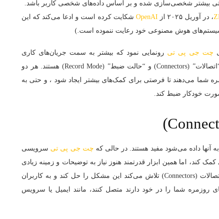
ها حتی بیشتر شخصی‌سازی شده و بر اساس داده‌های شخصی کاربر باشد.
Z
، در آوریل ۲۰۲۵ از
OpenAI
شکایت کرده است و ادعا می‌کند که این
یستم‌های هوش مصنوعی خود رعایت ننموده است.)
ی
چت‌ جی‌ پی‌ تی
رونمایی نمود که بیشتر به سمت جریان‌های کاری
حرفه‌ای متمایل شده است. دو مورد از این بروزرسانی‌ها “اتصالات” (Connectors) و “حالت ضبط” (Record Mode) هستند. هر دو
 شما می‌دهند تا فرصتی برای کمک‌های بیشتر ایجاد شود ، و حتی به
صورت خودکار ضبط کند.
ه آنها داده می‌شود مفید هستند. در حالی که
چت‌ جی‌ پی‌ تی
سرویسی
مک کند، اما همین ابزار قدرتمند هنوز نیاز به توضیحات و زمینه زیادی
دارد تا بتواند پاسخ‌های ایده‌آل و صحیحی ارائه دهد. ویژگی اتصالات (Connectors) تلاش می‌کند این مشکل را حل کند و به کاربران
های روزمره شما را در خود دارند متصل کنند، مانند ایمیل یا سرویس