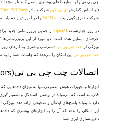
جی‌ پی‌ تی را به منابع داخلی بیشتری متصل کنند تا پاسخ‌
(بر اساس گزارش
ای بی لاین
شرکت مادر
Ziff Davis
،
DNet
شرکت حقوق کپی‌رایت
Ziff Davis
را در آموزش و عملیات س
در روز چهارشنبه،
OpenAI
از چندین بروزرسانی جدید برا
ویژگی از
چت‌ جی‌ پی‌ تی
دسترسی بیشتری به کارهای روزمره
چت‌ جی‌ پی‌ تی
این امکان را می‌دهد که جلسات شما را به 
اتصالات چت جی پی تی(Connectors)
ابزارها و تجهیزات هوش مصنوعی تنها به میزان داده‌هایی که ب
قدرتمند است که می‌تواند در نوشتن، استدلال و تصمیم گیری ک
این امکان را بدهد که آن را به ابزارهای بیشتری که داده‌
ذخیره‌سازی ابری شما.