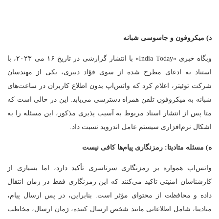
د) میکروفون و جاسوسی شبانه
وبگاه خبری «India Today» با انتشار گزارشی در تاریخ ۱۶ می ۲۰۲۳، با
استناد به ادعای مطرح شده از سوی فؤاد دبیری، یکی از مهندسان
شرکت توئیتر، اعلام کرد که واتس‌اپ بدون اطلاع کاربران در ساعت‌های
شبانه به میکروفون تلفن همراه دسترسی می‌یابد. این در حالی است که
متا پس از انتشار اسناد مربوط به آسیب پذیری مذکور، این مسئله را به
اشکال نرم‌افزاری سیستم عامل اندروید نسبت داد.
ه) مسئله متادیتا: رمزنگاری پیام‌ها کافی نیست
واتس‌اپ همواره بر رمزنگاری سرتاسری تأکید دارد، اما بسیاری از
کارشناسان امنیتی تاکید می‌کنند که این رمزنگاری فقط در زمان انتقال
داده و محافظت از محتوای مؤثر است. بنابراین، در پس ارسال پیام،
متادیتا، شامل اطلاعاتی مانند شخص ارسال کننده، زمان ارسال، مخاطب