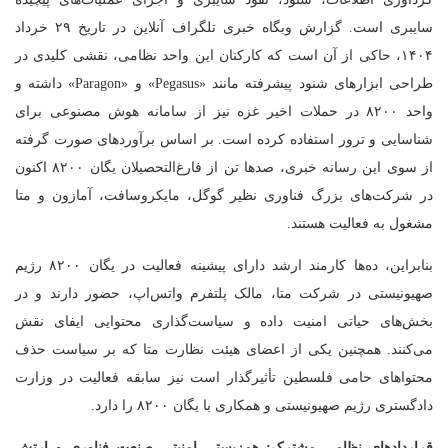
سایبری است. گزارش وبگاه خبری تلگراف آنلاین در تاریخ ۲۹ خرداد
۱۴۰۴، حاکی از آن است که کارکنان این واحد نظامی، نقشی کلیدی در
طراحی ابزارهای شنود پیشرفته مانند «Pegasus» و «Paragon» داشته و
واحد ۸۲۰۰ در حملات اخیر غزه نیز از سامانه هوش مصنوعی برای
شناسایی و ترور استفاده کرده است. بر اساس برآوردهای صورت گرفته
از سوی این رسانه خبری، صدها تن از فارغ‌التحصیلان یگان ۸۲۰۰ اکنون
در شرکت‌های بزرگ فناوری نظیر گوگل، مایکروسافت، آمازون و متا
مشغول به فعالیت هستند.
بنابراین، ده‌ها کارمند ارشد دارای پیشینه فعالیت در یگان ۸۲۰۰ رژیم
صهیونیستی در شرکت متا، مالک پلتفرم واتس‌اپ، حضور دارند و در
بخش‌های حیاتی امنیت داده و سیاست‌گذاری محتوایی ایفای نقش
می‌کنند. همچنین یکی از اعضای هیئت نظارت متا که بر سیاست حذف
محتواهای حامی فلسطین تأثیرگذار است نیز سابقه فعالیت در وزارت
دادگستری رژیم صهیونیستی و همکاری با یگان ۸۲۰۰ را دارد.
قراردادهای نظامی مشترک: هم‌زیستی امنیتی صنعت فناوری و ارتش