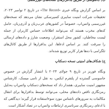
بر اساس گزارش وبگاه خبری «The Record» در تاریخ ۲ نوامبر ۲۰۲۳،
تحقیقات شرکت امنیت سایبری کسپرسکی نشان می‌دهد که نسخه‌های
غیررسمی واتس‌اپ، خصوصاً در کشورهای عرب‌زبان و آذری‌زبان، حامل
کدهای مخرب هستند که می‌توانند اطلاعات حساس کاربران از جمله
لیست مخاطبان، کشور محل استقرار، وضعیت شارژ و داده‌های ارسالی
را سرقت کنند. بر اساس ادعاها، این بدافزارها از طریق کانال‌های
تلگرامی با ده‌ها هزار کاربر توزیع شده‌اند.
ج) شکاف‌های امنیتی نسخه دسکتاپ
وبگاه فوربز در تاریخ ۹ جولای ۲۰۲۴ با انتشار گزارش در خصوص
جاسوسی گسترده از پلتفرم ایکس، به نقل از تامی میسک، کارشناس
مشهور امنیت سایبری، هشدار داد که نسخه‌های دسکتاپ واتس‌اپ به‌دلیل
رمزنگاری ناقص داده‌های محلی، می‌توانند توسط بدافزارها برای انتقال
مکالمات به سرورهای ناشناس مورد سوءاستفاده قرار گیرند؛ دیدگاهی که
با ادعای رمزنگاری سرتاسری ارتباطات واتس‌اپ در تضاد آشکار است.