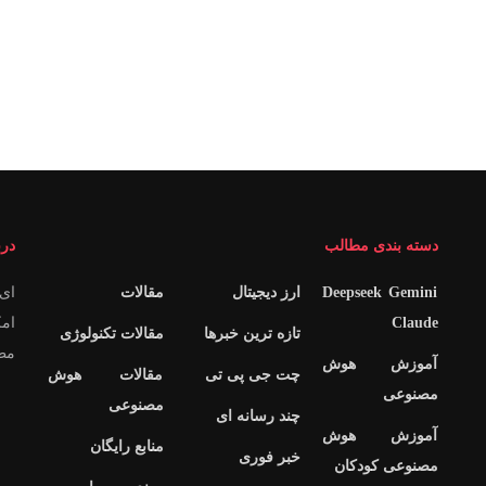
دسته بندی مطالب
درب
Deepseek Gemini
ارز دیجیتال
مقالات
ای 
Claude
امک
تازه ترین خبرها
مقالات تکنولوژی
مطا
آموزش هوش
چت جی پی تی
مقالات هوش
مصنوعی
مصنوعی
چند رسانه ای
آموزش هوش
منابع رایگان
خبر فوری
مصنوعی کودکان